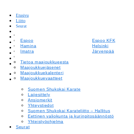
Etusivu
Liitto
Seurat
Tapahtumakalenteri
Suomen Shukokai Karate
Leirit ja Kilpailut
Lajiesittely
Espoo
Espoo KFK
Tiedotteet
Ansiomerkit
Hamina
Helsinki
Maajoukkue
Yhteystiedot
Imatra
Järvenpää
Materiaalipankki
Suomen Shukokai Karateliitto – Hallitus
Kirkkonummi
Kotka
Verkkokauppa
Eettinen valiokunta ja kurinpitosäännöstö
Lappeenranta
Tietoa maajoukkueesta
Laukaa
In English
Yhteistyöohjelma
Oulu
Maajoukkuejäsenet
Porvoo
Savitaipale
Maajoukkuekalenteri
Savonlinna
Etusivu
Tammisaari
Maajoukkuevaatteet
Vantaa
Liitto
Suomen Shukokai Karate
Lajiesittely
Ansiomerkit
Yhteystiedot
Suomen Shukokai Karateliitto – Hallitus
Eettinen valiokunta ja kurinpitosäännöstö
Yhteistyöohjelma
Seurat