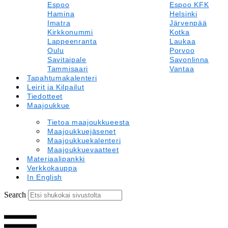
Espoo
Espoo KFK
Hamina
Helsinki
Imatra
Järvenpää
Kirkkonummi
Kotka
Lappeenranta
Laukaa
Oulu
Porvoo
Savitaipale
Savonlinna
Tammisaari
Vantaa
Tapahtumakalenteri
Leirit ja Kilpailut
Tiedotteet
Maajoukkue
Tietoa maajoukkueesta
Maajoukkuejäsenet
Maajoukkuekalenteri
Maajoukkuevaatteet
Materiaalipankki
Verkkokauppa
In English
Search