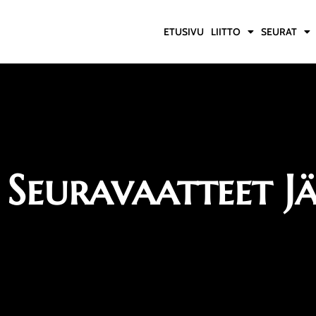
ETUSIVU
LIITTO
SEURAT
Seuravaatteet J