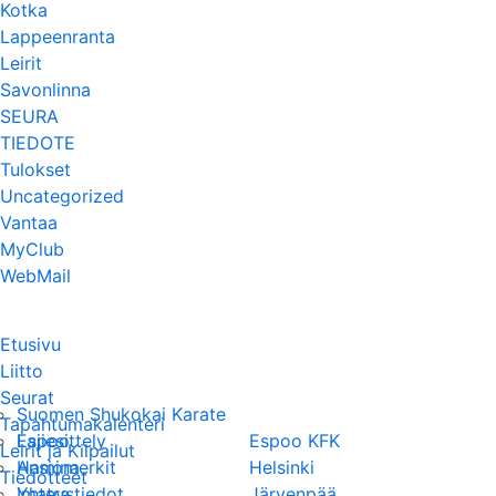
Kotka
Lappeenranta
Leirit
Savonlinna
SEURA
TIEDOTE
Tulokset
Uncategorized
Vantaa
MyClub
WebMail
Etusivu
Liitto
Seurat
Suomen Shukokai Karate
Tapahtumakalenteri
Lajiesittely
Espoo
Espoo KFK
Leirit ja Kilpailut
Ansiomerkit
Hamina
Helsinki
Tiedotteet
Yhteystiedot
Imatra
Järvenpää