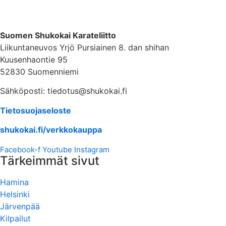
Suomen Shukokai Karateliitto
Liikuntaneuvos Yrjö Pursiainen 8. dan shihan
Kuusenhaontie 95
52830 Suomenniemi
Sähköposti: tiedotus@shukokai.fi
Tietosuojaseloste
shukokai.fi/verkkokauppa
Facebook-f
Youtube
Instagram
Tärkeimmät sivut
Hamina
Helsinki
Järvenpää
Kilpailut