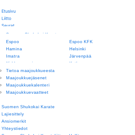
Etusivu
Liitto
Seurat
Tapahtumakalenteri
Suomen Shukokai Karate
Leirit ja Kilpailut
Lajiesittely
Espoo
Espoo KFK
Tiedotteet
Ansiomerkit
Hamina
Helsinki
Maajoukkue
Yhteystiedot
Imatra
Järvenpää
Materiaalipankki
Suomen Shukokai Karateliitto – Hallitus
Kirkkonummi
Kotka
Verkkokauppa
Eettinen valiokunta ja kurinpitosäännöstö
Lappeenranta
Tietoa maajoukkueesta
Laukaa
In English
Yhteistyöohjelma
Oulu
Maajoukkuejäsenet
Porvoo
Savitaipale
Maajoukkuekalenteri
Savonlinna
Etusivu
Tammisaari
Maajoukkuevaatteet
Vantaa
Liitto
Suomen Shukokai Karate
Lajiesittely
Ansiomerkit
Yhteystiedot