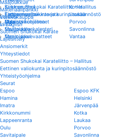
Maajoukkue
Suomen Shukokai Karateliitto – Hallitus
Kirkkonummi
Kotka
Materiaalipankki
Eettinen valiokunta ja kurinpitosäännöstö
Lappeenranta
Tietoa maajoukkueesta
Laukaa
Etusivu
Verkkokauppa
Yhteistyöohjelma
Oulu
Maajoukkuejäsenet
Porvoo
Liitto
In English
Savitaipale
Maajoukkuekalenteri
Savonlinna
Suomen Shukokai Karate
Tammisaari
Maajoukkuevaatteet
Vantaa
Lajiesittely
Ansiomerkit
Yhteystiedot
Suomen Shukokai Karateliitto – Hallitus
Eettinen valiokunta ja kurinpitosäännöstö
Yhteistyöohjelma
Seurat
Espoo
Espoo KFK
Hamina
Helsinki
Imatra
Järvenpää
Kirkkonummi
Kotka
Lappeenranta
Laukaa
Oulu
Porvoo
Savitaipale
Savonlinna