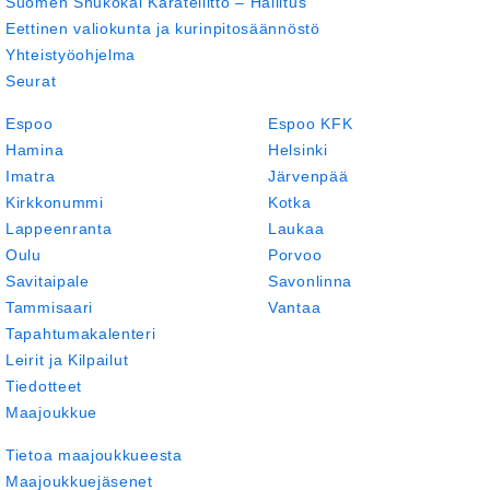
Suomen Shukokai Karateliitto – Hallitus
Eettinen valiokunta ja kurinpitosäännöstö
Yhteistyöohjelma
Seurat
Espoo
Espoo KFK
Hamina
Helsinki
Imatra
Järvenpää
Kirkkonummi
Kotka
Lappeenranta
Laukaa
Oulu
Porvoo
Savitaipale
Savonlinna
Tammisaari
Vantaa
Tapahtumakalenteri
Leirit ja Kilpailut
Tiedotteet
Maajoukkue
Tietoa maajoukkueesta
Maajoukkuejäsenet