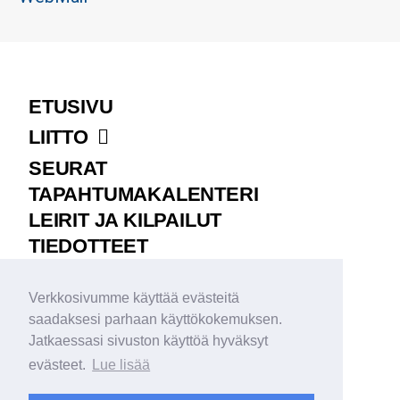
ETUSIVU
LIITTO
SEURAT
TAPAHTUMAKALENTERI
LEIRIT JA KILPAILUT
TIEDOTTEET
MAAJOUKKUE
Verkkosivumme käyttää evästeitä
MATERIAALIPANKKI
saadaksesi parhaan käyttökokemuksen.
VERKKOKAUPPA
Jatkaessasi sivuston käyttöä hyväksyt
IN ENGLISH
evästeet.
Lue lisää