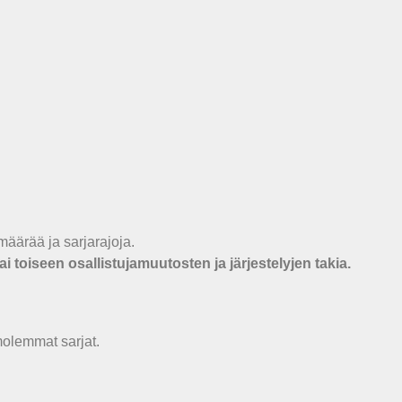
määrää ja sarjarajoja.
ai toiseen osallistujamuutosten ja järjestelyjen takia.
 molemmat sarjat.