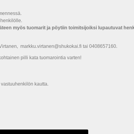
 mennessä.
henkilölle.
äteen myös tuomarit ja pöytiin toimitsijoiksi lupautuvat henki
 Virtanen, markku.virtanen@shukokai.fi tai 0408657160.
tainen pilli kata tuomarointia varten!
 vastuuhenkilön kautta.