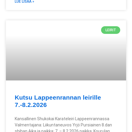
LUE LISÄÄ »
LEIRIT
Kutsu Lappeenrannan leirille
7.-8.2.2026
Kansallinen Shukokai Karateleiri Lappeenrannassa
Valmentajana: Liikuntaneuvos Yrjö Pursiainen 8.dan
shihan Aika ja paikka: 7. – 8.2.2026 paikka: Kourulan