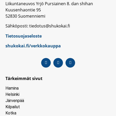
Liikuntaneuvos Yrjö Pursiainen 8. dan shihan
Kuusenhaontie 95
52830 Suomenniemi
Sähköposti: tiedotus@shukokai.fi
Tietosuojaseloste
shukokai.fi/verkkokauppa
Tärkeimmät sivut
Hamina
Helsinki
Järvenpää
Kilpailut
Kotka