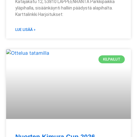
Katajakatu 12, 53810 LAPPEENRANTA Parkkipaikka
yläpihalla, sisäänkäynti halliin päädystä alapihalta.
Karttalinkki Harjoitukset:
LUE LISÄÄ »
KILPAILUT
Nuorten Kimura Cup 2026