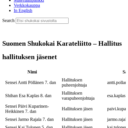
Materiaalipankki
Verkkokauppa
In English
Search
Suomen Shukokai Karateliitto – Hallitus
hallituksen jäsenet
Nimi
Sä
Hallituksen
Sensei Antti Pöllänen 7. dan
antti.polla
puheenjohtaja
Hallituksen
Shihan Esa Kaplas 8. dan
esa.kaplas
varapuheenjohtaja
Sensei Päivi Kuparinen-
Hallituksen jäsen
paivi.kupa
Heikkinen 7. dan
Sensei Jarmo Rajala 7. dan
Hallituksen jäsen
jarmo.rajal
Sensei Kai Tulonen 5. dan
Hallituksen jäsen
kai.tulone