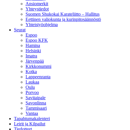
Ansiomerkit
Yhteystiedot
Suomen Shukokai Karateliitto – Hallitus
Eettinen valiokunta ja kurinpitosäännöstö
Yhteistyöohjelma
Seurat
Espoo
Espoo KFK
Hamina
Helsinki
Imatra
Järvenpää
Kirkkonummi
Kotka
Lappeenranta
Laukaa
Oulu
Porvoo
Savitaipale
Savonlinna
Tammisaari
Vantaa
Tapahtumakalenteri
Leirit ja Kilpailut
Tiedotteet