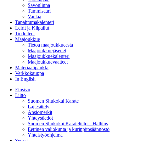
Savonlinna
Tammisaari
Vantaa
Tapahtumakalenteri
Leirit ja Kilpailut
Tiedotteet
Maajoukkue
Tietoa maajoukkueesta
Maajoukkuejäsenet
Maajoukkuekalenteri
Maajoukkuevaatteet
Materiaalipankki
Verkkokauppa
In English
Etusivu
Liitto
Suomen Shukokai Karate
Lajiesittely
Ansiomerkit
Yhteystiedot
Suomen Shukokai Karateliitto – Hallitus
Eettinen valiokunta ja kurinpitosäännöstö
Yhteistyöohjelma
Seurat