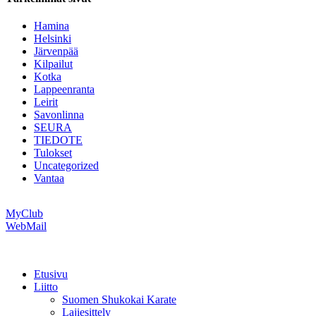
Hamina
Helsinki
Järvenpää
Kilpailut
Kotka
Lappeenranta
Leirit
Savonlinna
SEURA
TIEDOTE
Tulokset
Uncategorized
Vantaa
MyClub
WebMail
Etusivu
Liitto
Suomen Shukokai Karate
Lajiesittely