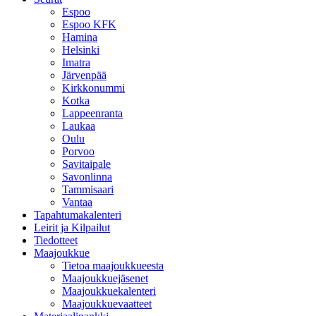
Espoo
Espoo KFK
Hamina
Helsinki
Imatra
Järvenpää
Kirkkonummi
Kotka
Lappeenranta
Laukaa
Oulu
Porvoo
Savitaipale
Savonlinna
Tammisaari
Vantaa
Tapahtumakalenteri
Leirit ja Kilpailut
Tiedotteet
Maajoukkue
Tietoa maajoukkueesta
Maajoukkuejäsenet
Maajoukkuekalenteri
Maajoukkuevaatteet