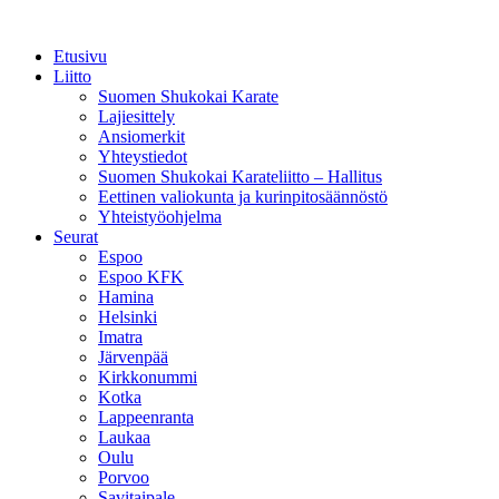
Etusivu
Liitto
Suomen Shukokai Karate
Lajiesittely
Ansiomerkit
Yhteystiedot
Suomen Shukokai Karateliitto – Hallitus
Eettinen valiokunta ja kurinpitosäännöstö
Yhteistyöohjelma
Seurat
Espoo
Espoo KFK
Hamina
Helsinki
Imatra
Järvenpää
Kirkkonummi
Kotka
Lappeenranta
Laukaa
Oulu
Porvoo
Savitaipale