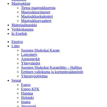
Maajoukkue
Tietoa maajoukkueesta
Maajoukkuejäsenet
Maajoukkuekalenteri
Maajoukkuevaatteet
Materiaalipankki
Verkkokauppa
In English
Etusivu
Liitto
Suomen Shukokai Karate
Lajiesittely
Ansiomerkit
Yhteystiedot
Suomen Shukokai Karateliitto – Hallitus
Eettinen valiokunta ja kurinpitosäännöstö
Yhteistyöohjelma
Seurat
Espoo
Espoo KFK
Hamina
Helsinki
Imatra
Järvenpää