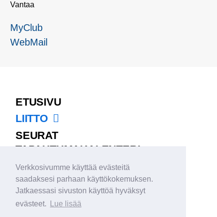
Vantaa
MyClub
WebMail
ETUSIVU
LIITTO
SEURAT
TAPAHTUMAKALENTERI
LEIRIT JA KILPAILUT
Verkkosivumme käyttää evästeitä
TIEDOTTEET
saadaksesi parhaan käyttökokemuksen.
Jatkaessasi sivuston käyttöä hyväksyt
MAAJOUKKUE
evästeet.
Lue lisää
MATERIAALIPANKKI