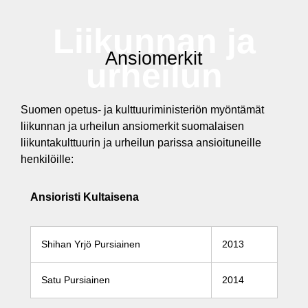
Liikunnan ja
Ansiomerkit
urheilun
Suomen opetus- ja kulttuuriministeriön myöntämät
liikunnan ja urheilun ansiomerkit suomalaisen
liikuntakulttuurin ja urheilun parissa ansioituneille
henkilöille:
Ansioristi Kultaisena
Shihan Yrjö Pursiainen
2013
Satu Pursiainen
2014