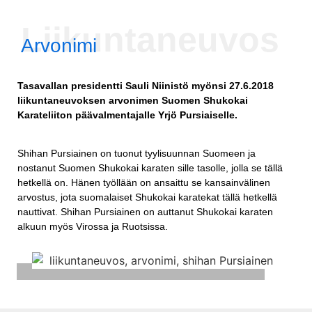
Liikuntaneuvos
Arvonimi
Tasavallan presidentti Sauli Niinistö myönsi 27.6.2018
liikuntaneuvoksen arvonimen Suomen Shukokai
Karateliiton päävalmentajalle Yrjö Pursiaiselle.
Shihan Pursiainen on tuonut tyylisuunnan Suomeen ja
nostanut Suomen Shukokai karaten sille tasolle, jolla se tällä
hetkellä on. Hänen työllään on ansaittu se kansainvälinen
arvostus, jota suomalaiset Shukokai karatekat tällä hetkellä
nauttivat. Shihan Pursiainen on auttanut Shukokai karaten
alkuun myös Virossa ja Ruotsissa.