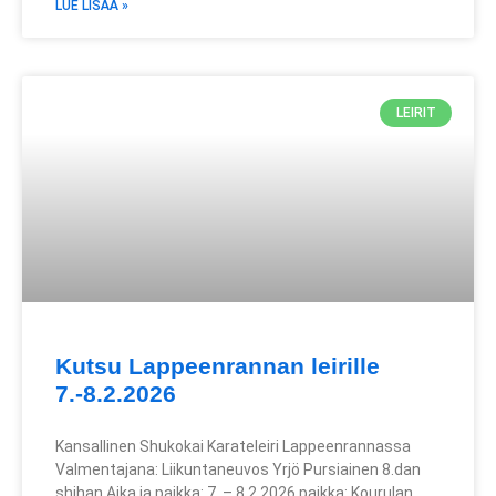
LUE LISÄÄ »
LEIRIT
Kutsu Lappeenrannan leirille
7.-8.2.2026
Kansallinen Shukokai Karateleiri Lappeenrannassa
Valmentajana: Liikuntaneuvos Yrjö Pursiainen 8.dan
shihan Aika ja paikka: 7. – 8.2.2026 paikka: Kourulan