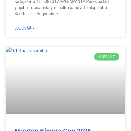
Katajakatu 12, 53810 LAPPEENRANTA Parkkipaikka
yläpihalla, sisäänkäynti halliin päädystä alapihalta.
Karttalinkki Harjoitukset:
LUE LISÄÄ »
KILPAILUT
Nuorten Kimura Cup 2026