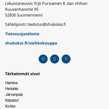
Liikuntaneuvos Yrjö Pursiainen 8. dan shihan
Kuusenhaontie 95
52830 Suomenniemi
Sähköposti: tiedotus@shukokai.fi
Tietosuojaseloste
shukokai.fi/verkkokauppa
Tärkeimmät sivut
Hamina
Helsinki
Järvenpää
Kilpailut
Kotka