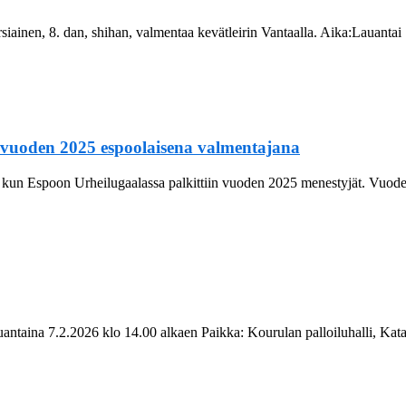
iainen, 8. dan, shihan, valmentaa kevätleirin Vantaalla. Aika:Lauanta
 vuoden 2025 espoolaisena valmentajana
 kun Espoon Urheilugaalassa palkittiin vuoden 2025 menestyjät. Vuoden 
taina 7.2.2026 klo 14.00 alkaen Paikka: Kourulan palloiluhalli, 