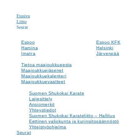
Etusivu
Liitto
Seurat
Tapahtumakalenteri
Suomen Shukokai Karate
Leirit ja Kilpailut
Lajiesittely
Espoo
Espoo KFK
Tiedotteet
Ansiomerkit
Hamina
Helsinki
Maajoukkue
Yhteystiedot
Imatra
Järvenpää
Materiaalipankki
Suomen Shukokai Karateliitto – Hallitus
Kirkkonummi
Kotka
Verkkokauppa
Eettinen valiokunta ja kurinpitosäännöstö
Lappeenranta
Tietoa maajoukkueesta
Laukaa
In English
Yhteistyöohjelma
Oulu
Maajoukkuejäsenet
Porvoo
Savitaipale
Maajoukkuekalenteri
Savonlinna
Etusivu
Tammisaari
Maajoukkuevaatteet
Vantaa
Liitto
Suomen Shukokai Karate
Lajiesittely
Ansiomerkit
Yhteystiedot
Suomen Shukokai Karateliitto – Hallitus
Eettinen valiokunta ja kurinpitosäännöstö
Yhteistyöohjelma
Seurat