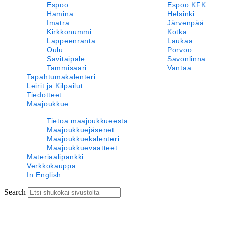
Espoo
Espoo KFK
Hamina
Helsinki
Imatra
Järvenpää
Kirkkonummi
Kotka
Lappeenranta
Laukaa
Oulu
Porvoo
Savitaipale
Savonlinna
Tammisaari
Vantaa
Tapahtumakalenteri
Leirit ja Kilpailut
Tiedotteet
Maajoukkue
Tietoa maajoukkueesta
Maajoukkuejäsenet
Maajoukkuekalenteri
Maajoukkuevaatteet
Materiaalipankki
Verkkokauppa
In English
Search