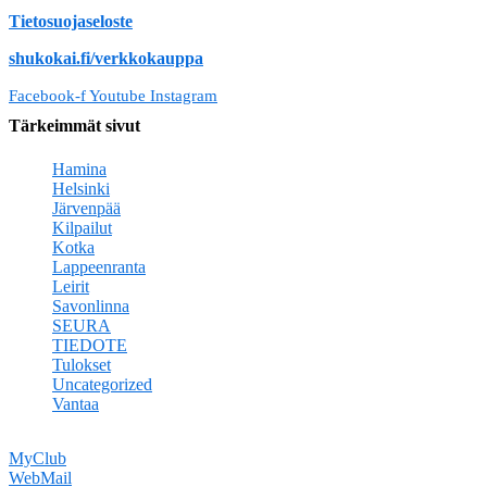
Tietosuojaseloste
shukokai.fi/verkkokauppa
Facebook-f
Youtube
Instagram
Tärkeimmät sivut
Hamina
Helsinki
Järvenpää
Kilpailut
Kotka
Lappeenranta
Leirit
Savonlinna
SEURA
TIEDOTE
Tulokset
Uncategorized
Vantaa
MyClub
WebMail