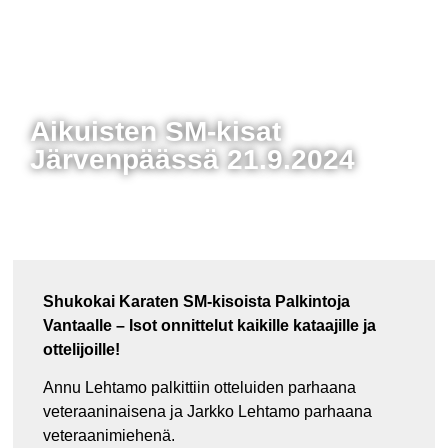
Aikuisten SM-kisat
Järvenpäässä 21.9.2024
Shukokai Karaten SM-kisoista Palkintoja
Vantaalle – Isot onnittelut kaikille kataajille ja
ottelijoille!
Annu Lehtamo palkittiin otteluiden parhaana
veteraaninaisena ja Jarkko Lehtamo parhaana
veteraanimiehenä.