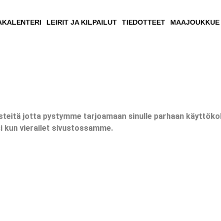
AKALENTERI
LEIRIT JA KILPAILUT
TIEDOTTEET
MAAJOUKKUE
teitä jotta pystymme tarjoamaan sinulle parhaan käyttök
si kun vierailet sivustossamme.