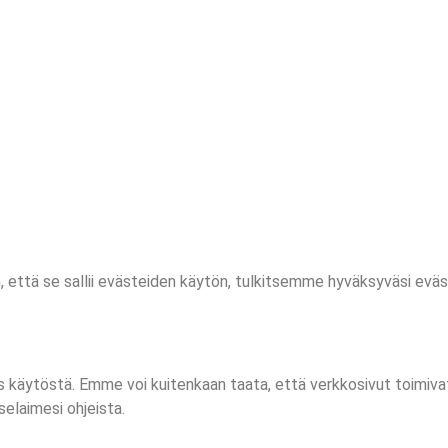
n, että se sallii evästeiden käytön, tulkitsemme hyväksyväsi evä
 käytöstä. Emme voi kuitenkaan taata, että verkkosivut toimivat
elaimesi ohjeista.