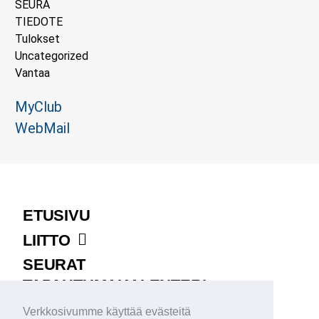
SEURA
TIEDOTE
Tulokset
Uncategorized
Vantaa
MyClub
WebMail
ETUSIVU
LIITTO
SEURAT
TAPAHTUMAKALENTERI
LEIRIT JA KILPAILUT
Verkkosivumme käyttää evästeitä