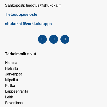
Sähköposti: tiedotus@shukokai.fi
Tietosuojaseloste
shukokai.fi/verkkokauppa
Tärkeimmät sivut
Hamina
Helsinki
Järvenpää
Kilpailut
Kotka
Lappeenranta
Leirit
Savonlinna