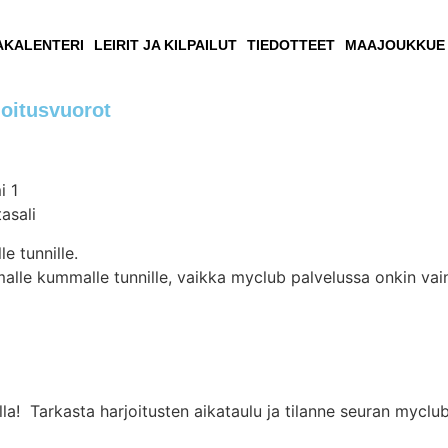
AKALENTERI
LEIRIT JA KILPAILUT
TIEDOTTEET
MAAJOUKKUE
oitusvuorot
i 1
asali
e tunnille.
malle kummalle tunnille, vaikka myclub palvelussa onkin vai
a! Tarkasta harjoitusten aikataulu ja tilanne seuran myclub