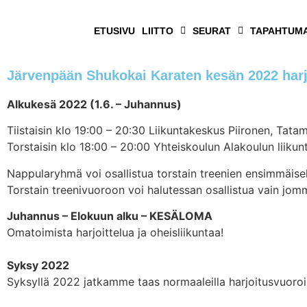
ETUSIVU
LIITTO
SEURAT
TAPAHTUM
Järvenpään Shukokai Karaten kesän 2022 harj
Alkukesä 2022 (1.6. – Juhannus)
Tiistaisin klo 19:00 – 20:30 Liikuntakeskus Piironen, Tatam
Torstaisin klo 18:00 – 20:00 Yhteiskoulun Alakoulun liikunt
Nappularyhmä voi osallistua torstain treenien ensimmäisell
Torstain treenivuoroon voi halutessan osallistua vain jom
Juhannus – Elokuun alku – KESÄLOMA
Omatoimista harjoittelua ja oheisliikuntaa!
Syksy 2022
Syksyllä 2022 jatkamme taas normaaleilla harjoitusvuoroill