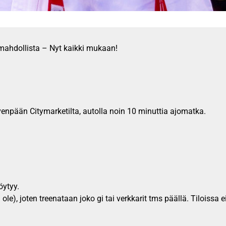
ahdollista – Nyt kaikki mukaan!
venpään Citymarketilta, autolla noin 10 minuttia ajomatka.
öytyy.
ole), joten treenataan joko gi tai verkkarit tms päällä. Tiloissa 