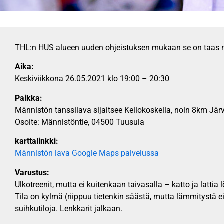
THL:n HUS alueen uuden ohjeistuksen mukaan se on taas m
Aika:
Keskiviikkona 26.05.2021 klo 19:00 – 20:30
Paikka:
Männistön tanssilava sijaitsee Kellokoskella, noin 8km Jär
Osoite: Männistöntie, 04500 Tuusula
karttalinkki:
Männistön lava Google Maps palvelussa
Varustus:
Ulkotreenit, mutta ei kuitenkaan taivasalla – katto ja lattia l
Tila on kylmä (riippuu tietenkin säästä, mutta lämmitystä ei 
suihkutiloja. Lenkkarit jalkaan.