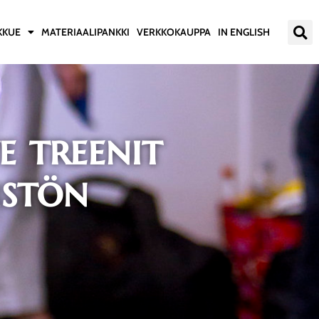
KKUE
MATERIAALIPANKKI
VERKKOKAUPPA
IN ENGLISH
e treenit
istön