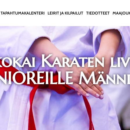
TAPAHTUMAKALENTERI
LEIRIT JA KILPAILUT
TIEDOTTEET
MAAJOU
okai Karaten liv
UNIOREILLE Männ