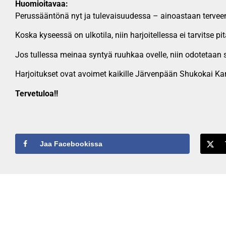
Huomioitavaa:
Perussääntönä nyt ja tulevaisuudessa – ainoastaan terveen
Koska kyseessä on ulkotila, niin harjoitellessa ei tarvitse p
Jos tullessa meinaa syntyä ruuhkaa ovelle, niin odotetaan se
Harjoitukset ovat avoimet kaikille Järvenpään Shukokai Karate
Tervetuloa!!
Jaa Facebookissa