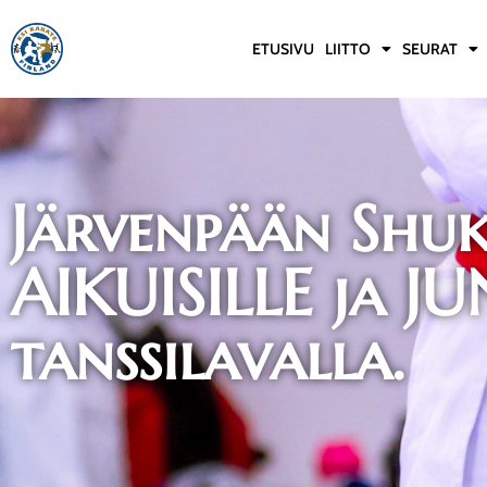
ETUSIVU
LIITTO
SEURAT
Järvenpään Shuk
AIKUISILLE ja J
tanssilavalla.