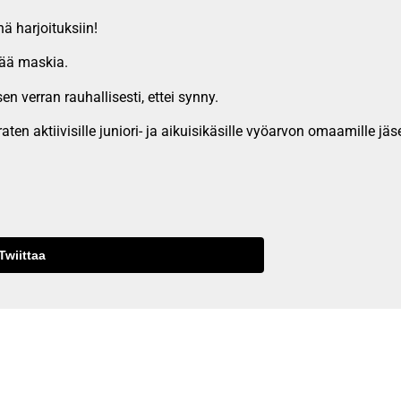
ä harjoituksiin!
itää maskia.
n verran rauhallisesti, ettei synny.
n aktiivisille juniori- ja aikuisikäsille vyöarvon omaamille jäse
Twiittaa