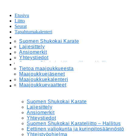
Etusivu
Liitto
Seurat
Tapahtumakalenteri
Leirit ja Kilpailut
Suomen Shukokai Karate
Tiedotteet
Lajiesittely
Maajoukkue
Ansiomerkit
Materiaalipankki
Yhteystiedot
Verkkokauppa
Suomen Shukokai Karateliitto – Hallitus
In English
Eettinen valiokunta ja kurinpitosäännöstö
Tietoa maajoukkueesta
Yhteistyöohjelma
Maajoukkuejäsenet
Maajoukkuekalenteri
Etusivu
Maajoukkuevaatteet
Liitto
Suomen Shukokai Karate
Lajiesittely
Ansiomerkit
Yhteystiedot
Suomen Shukokai Karateliitto – Hallitus
Eettinen valiokunta ja kurinpitosäännöstö
Yhteistyöohjelma