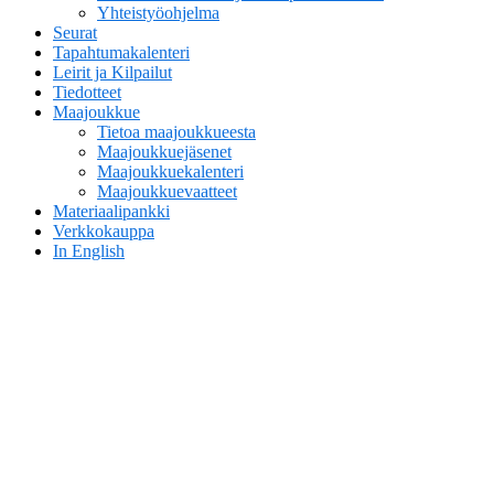
Yhteistyöohjelma
Seurat
Tapahtumakalenteri
Leirit ja Kilpailut
Tiedotteet
Maajoukkue
Tietoa maajoukkueesta
Maajoukkuejäsenet
Maajoukkuekalenteri
Maajoukkuevaatteet
Materiaalipankki
Verkkokauppa
In English