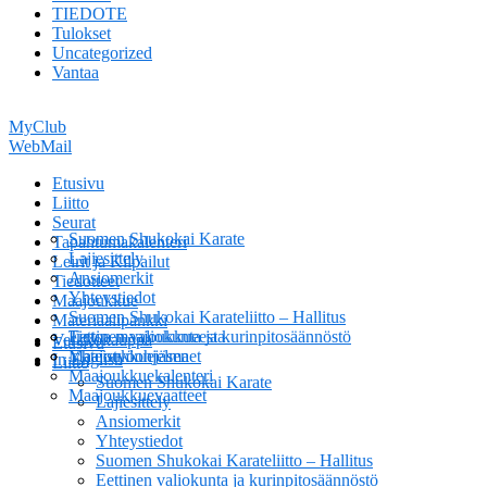
TIEDOTE
Tulokset
Uncategorized
Vantaa
MyClub
WebMail
Etusivu
Liitto
Seurat
Suomen Shukokai Karate
Tapahtumakalenteri
Lajiesittely
Leirit ja Kilpailut
Ansiomerkit
Tiedotteet
Yhteystiedot
Maajoukkue
Suomen Shukokai Karateliitto – Hallitus
Materiaalipankki
Eettinen valiokunta ja kurinpitosäännöstö
Tietoa maajoukkueesta
Verkkokauppa
Etusivu
Yhteistyöohjelma
Maajoukkuejäsenet
In English
Liitto
Maajoukkuekalenteri
Suomen Shukokai Karate
Maajoukkuevaatteet
Lajiesittely
Ansiomerkit
Yhteystiedot
Suomen Shukokai Karateliitto – Hallitus
Eettinen valiokunta ja kurinpitosäännöstö