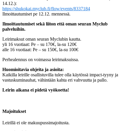
14.12.):
https://shukokai.myclub.fi/flow/events/8337184
Ilmoittautumiset pe 12.12. mennessä.
Ilmoittautumiset sekä liiton että oman seuran Myclub
palveluihin.
Leirimaksut oman seuran Myclubin kautta.
yli 16 vuotiaat: Pe – su 170€, la-su 120€
alle 16 vuotiaat: Pe – su 150€, la-su 100€
Perhealennus on voimassa leirimaksuissa.
Huomioitavia ohjeita ja asioita:
Kaikilla leirille osallistuvilla tulee olla käytössä impact-tyyny ja
vastuskuminauhat, vähintään kahta eri vahvuutta ja pallo.
Leirin aikana ei pidetä vyökoetta!
Majoitukset
Leirillä ei ole makuupussimajoitusta.