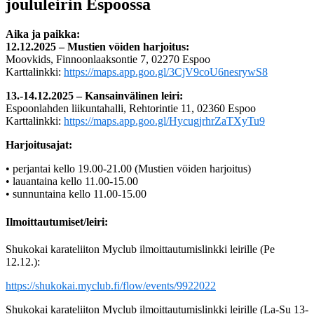
joululeirin Espoossa
Aika ja paikka:
12.12.2025 – Mustien vöiden harjoitus:
Moovkids, Finnoonlaaksontie 7, 02270 Espoo
Karttalinkki:
https://maps.app.goo.gl/3CjV9coU6nesrywS8
13.-14.12.2025 – Kansainvälinen leiri:
Espoonlahden liikuntahalli, Rehtorintie 11, 02360 Espoo
Karttalinkki:
https://maps.app.goo.gl/HycugjrhrZaTXyTu9
Harjoitusajat:
• perjantai kello 19.00-21.00 (Mustien vöiden harjoitus)
• lauantaina kello 11.00-15.00
• sunnuntaina kello 11.00-15.00
Ilmoittautumiset/leiri:
Shukokai karateliiton Myclub ilmoittautumislinkki leirille (Pe
12.12.):
https://shukokai.myclub.fi/flow/events/9922022
Shukokai karateliiton Myclub ilmoittautumislinkki leirille (La-Su 13-