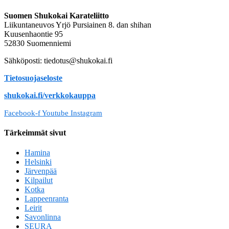
Suomen Shukokai Karateliitto
Liikuntaneuvos Yrjö Pursiainen 8. dan shihan
Kuusenhaontie 95
52830 Suomenniemi
Sähköposti: tiedotus@shukokai.fi
Tietosuojaseloste
shukokai.fi/verkkokauppa
Facebook-f
Youtube
Instagram
Tärkeimmät sivut
Hamina
Helsinki
Järvenpää
Kilpailut
Kotka
Lappeenranta
Leirit
Savonlinna
SEURA