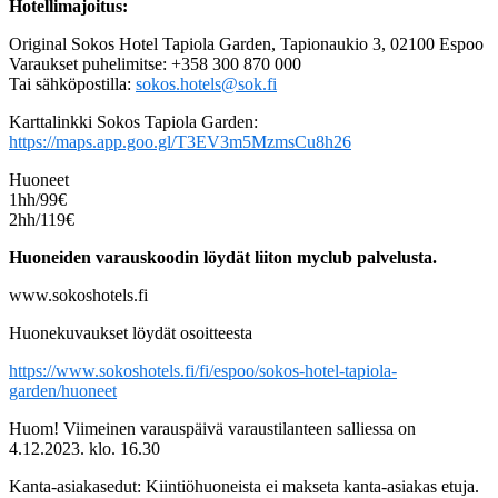
Hotellimajoitus:
Original Sokos Hotel Tapiola Garden, Tapionaukio 3, 02100 Espoo
Varaukset puhelimitse: +358 300 870 000
Tai sähköpostilla:
sokos.hotels@sok.fi
Karttalinkki Sokos Tapiola Garden:
https://maps.app.goo.gl/T3EV3m5MzmsCu8h26
Huoneet
1hh/99€
2hh/119€
Huoneiden varauskoodin löydät liiton myclub palvelusta.
www.sokoshotels.fi
Huonekuvaukset löydät osoitteesta
https://www.sokoshotels.fi/fi/espoo/sokos-hotel-tapiola-
garden/huoneet
Huom! Viimeinen varauspäivä varaustilanteen salliessa on
4.12.2023. klo. 16.30
Kanta-asiakasedut: Kiintiöhuoneista ei makseta kanta-asiakas etuja.