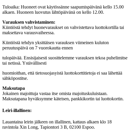
Tuloaika: Huoneet ovat käytössänne saapumispäivänä kello 15.00
alkaen. Huoneen luovutus lähtöpäivänä on kello 12.00.
Varauksen vahvistaminen:
Kiintiöstä tehdyt huonevaraukset on vahvistettava luottokortilla tai
maksettava varausvaiheessa.
Kiintiöstä tehdyn yksittäisen varauksen viimeinen kuluton
peruutuspäivä on 7 vuorokautta ennen
tulopäivää. Ensisijaisesti suosittelemme varauksen tekoa puhelimitse
tai netissä. Ystävällisesti
huomioithan, että tietosuojasyistä luottokorttitietoja ei saa lähettää
sähköpostitse.
Maksutapa
Jokainen majoittuja vastaa itse omista majoituskuluistaan.
Maksutapana hyväksymme käteisen, pankkikortin tai luottokortin.
Leiri-illallinen:
Lauantaina leirin jälkeen on illallinen, kattaus alkaen klo 18
ravintola Xin Long, Tapiontori 3 B, 02100 Espoo.