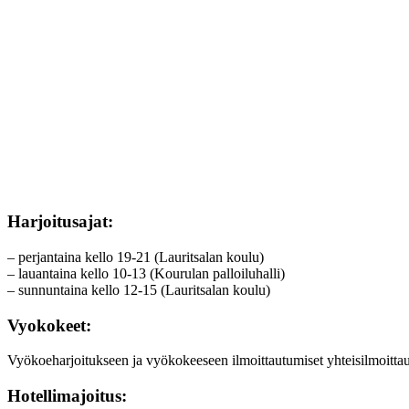
Harjoitusajat:
– perjantaina kello 19-21 (Lauritsalan koulu)
– lauantaina kello 10-13 (Kourulan palloiluhalli)
– sunnuntaina kello 12-15 (Lauritsalan koulu)
Vyokokeet:
Vyökoeharjoitukseen ja vyökokeeseen ilmoittautumiset yhteisilmoittau
Hotellimajoitus: