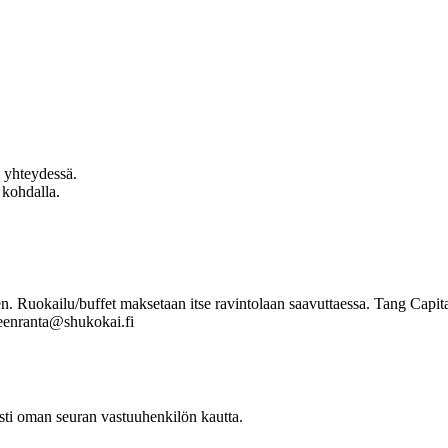
 yhteydessä.
 kohdalla.
en. Ruokailu/buffet maksetaan itse ravintolaan saavuttaessa. Tang Capita
ppeenranta@shukokai.fi
sesti oman seuran vastuuhenkilön kautta.