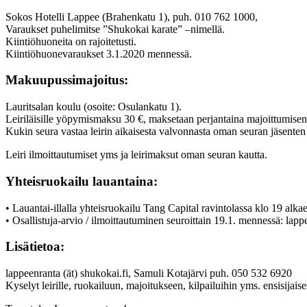
Sokos Hotelli Lappee (Brahenkatu 1), puh. 010 762 1000,
Varaukset puhelimitse ”Shukokai karate” –nimellä.
Kiintiöhuoneita on rajoitetusti.
Kiintiöhuonevaraukset 3.1.2020 mennessä.
Makuupussimajoitus:
Lauritsalan koulu (osoite: Osulankatu 1).
Leiriläisille yöpymismaksu 30 €, maksetaan perjantaina majoittumisen
Kukin seura vastaa leirin aikaisesta valvonnasta oman seuran jäsenten
Leiri ilmoittautumiset yms ja leirimaksut oman seuran kautta.
Yhteisruokailu lauantaina:
• Lauantai-illalla yhteisruokailu Tang Capital ravintolassa klo 19 alka
• Osallistuja-arvio / ilmoittautuminen seuroittain 19.1. mennessä: la
Lisätietoa:
lappeenranta (ät) shukokai.fi, Samuli Kotajärvi puh. 050 532 6920
Kyselyt leirille, ruokailuun, majoitukseen, kilpailuihin yms. ensisijai