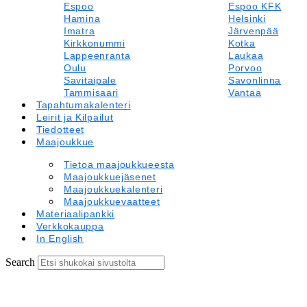
Espoo
Espoo KFK
Hamina
Helsinki
Imatra
Järvenpää
Kirkkonummi
Kotka
Lappeenranta
Laukaa
Oulu
Porvoo
Savitaipale
Savonlinna
Tammisaari
Vantaa
Tapahtumakalenteri
Leirit ja Kilpailut
Tiedotteet
Maajoukkue
Tietoa maajoukkueesta
Maajoukkuejäsenet
Maajoukkuekalenteri
Maajoukkuevaatteet
Materiaalipankki
Verkkokauppa
In English
Search