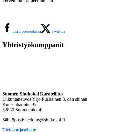
Tervetuloa Lappeenrantaan!
Jaa Facebookissa
Twiittaa
Yhteistyökumppanit
Suomen Shukokai Karateliitto
Liikuntaneuvos Yrjö Pursiainen 8. dan shihan
Kuusenhaontie 95
52830 Suomenniemi
Sähköposti: tiedotus@shukokai.fi
Tietosuojaseloste