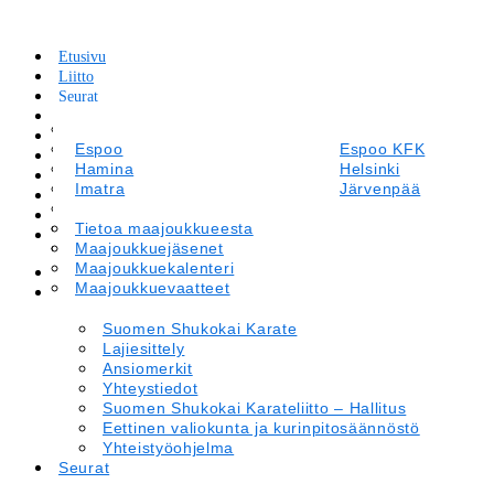
Etusivu
Liitto
Seurat
Tapahtumakalenteri
Suomen Shukokai Karate
Leirit ja Kilpailut
Lajiesittely
Espoo
Espoo KFK
Tiedotteet
Ansiomerkit
Hamina
Helsinki
Maajoukkue
Yhteystiedot
Imatra
Järvenpää
Materiaalipankki
Suomen Shukokai Karateliitto – Hallitus
Kirkkonummi
Kotka
Verkkokauppa
Eettinen valiokunta ja kurinpitosäännöstö
Lappeenranta
Tietoa maajoukkueesta
Laukaa
In English
Yhteistyöohjelma
Oulu
Maajoukkuejäsenet
Porvoo
Savitaipale
Maajoukkuekalenteri
Savonlinna
Etusivu
Tammisaari
Maajoukkuevaatteet
Vantaa
Liitto
Suomen Shukokai Karate
Lajiesittely
Ansiomerkit
Yhteystiedot
Suomen Shukokai Karateliitto – Hallitus
Eettinen valiokunta ja kurinpitosäännöstö
Yhteistyöohjelma
Seurat