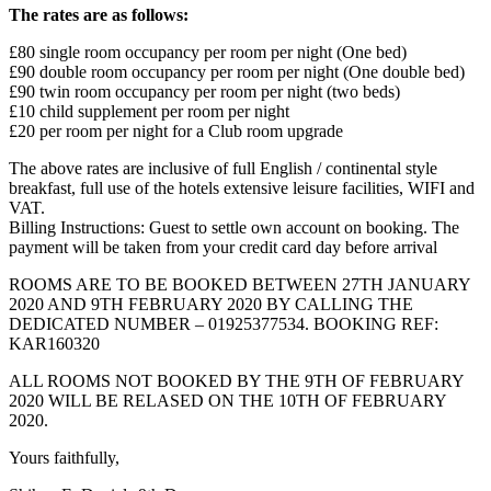
The rates are as follows:
£80 single room occupancy per room per night (One bed)
£90 double room occupancy per room per night (One double bed)
£90 twin room occupancy per room per night (two beds)
£10 child supplement per room per night
£20 per room per night for a Club room upgrade
The above rates are inclusive of full English / continental style
breakfast, full use of the hotels extensive leisure facilities, WIFI and
VAT.
Billing Instructions: Guest to settle own account on booking. The
payment will be taken from your credit card day before arrival
ROOMS ARE TO BE BOOKED BETWEEN 27TH JANUARY
2020 AND 9TH FEBRUARY 2020 BY CALLING THE
DEDICATED NUMBER – 01925377534. BOOKING REF:
KAR160320
ALL ROOMS NOT BOOKED BY THE 9TH OF FEBRUARY
2020 WILL BE RELASED ON THE 10TH OF FEBRUARY
2020.
Yours faithfully,