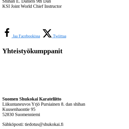
Shihan E. Daniels 9th Dan
KSI Joint World Chief Instructor
Jaa Facebookissa
Twiittaa
Yhteistyökumppanit
Suomen Shukokai Karateliitto
Liikuntaneuvos Yrjö Pursiainen 8. dan shihan
Kuusenhaontie 95
52830 Suomenniemi
Sähköposti: tiedotus@shukokai.fi