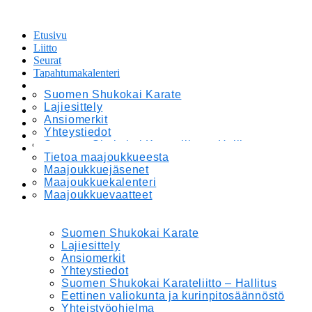
Etusivu
Liitto
Seurat
Tapahtumakalenteri
Leirit ja Kilpailut
Suomen Shukokai Karate
Tiedotteet
Lajiesittely
Maajoukkue
Ansiomerkit
Materiaalipankki
Yhteystiedot
Verkkokauppa
Suomen Shukokai Karateliitto – Hallitus
In English
Eettinen valiokunta ja kurinpitosäännöstö
Tietoa maajoukkueesta
Yhteistyöohjelma
Maajoukkuejäsenet
Maajoukkuekalenteri
Etusivu
Maajoukkuevaatteet
Liitto
Suomen Shukokai Karate
Lajiesittely
Ansiomerkit
Yhteystiedot
Suomen Shukokai Karateliitto – Hallitus
Eettinen valiokunta ja kurinpitosäännöstö
Yhteistyöohjelma