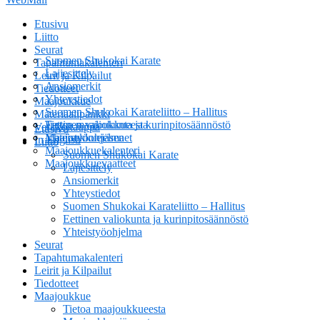
Etusivu
Liitto
Seurat
Suomen Shukokai Karate
Tapahtumakalenteri
Lajiesittely
Leirit ja Kilpailut
Ansiomerkit
Tiedotteet
Yhteystiedot
Maajoukkue
Suomen Shukokai Karateliitto – Hallitus
Materiaalipankki
Eettinen valiokunta ja kurinpitosäännöstö
Tietoa maajoukkueesta
Verkkokauppa
Etusivu
Yhteistyöohjelma
Maajoukkuejäsenet
In English
Liitto
Maajoukkuekalenteri
Suomen Shukokai Karate
Maajoukkuevaatteet
Lajiesittely
Ansiomerkit
Yhteystiedot
Suomen Shukokai Karateliitto – Hallitus
Eettinen valiokunta ja kurinpitosäännöstö
Yhteistyöohjelma
Seurat
Tapahtumakalenteri
Leirit ja Kilpailut
Tiedotteet
Maajoukkue
Tietoa maajoukkueesta