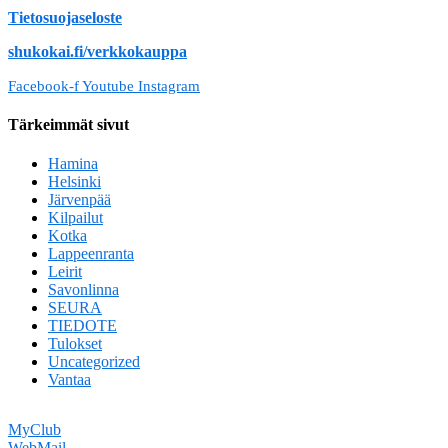
Tietosuojaseloste
shukokai.fi/verkkokauppa
Facebook-f
Youtube
Instagram
Tärkeimmät sivut
Hamina
Helsinki
Järvenpää
Kilpailut
Kotka
Lappeenranta
Leirit
Savonlinna
SEURA
TIEDOTE
Tulokset
Uncategorized
Vantaa
MyClub
WebMail