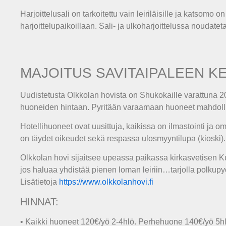
Harjoittelusali on tarkoitettu vain leiriläisille ja katsomo on
harjoittelupaikoillaan. Sali- ja ulkoharjoittelussa noudate
MAJOITUS SAVITAIPALEEN KE
Uudistetusta Olkkolan hovista on Shukokaille varattuna 
huoneiden hintaan. Pyritään varaamaan huoneet mahdoll
Hotellihuoneet ovat uusittuja, kaikissa on ilmastointi ja 
on täydet oikeudet sekä respassa ulosmyyntilupa (kioski).
Olkkolan hovi sijaitsee upeassa paikassa kirkasvetisen Kuo
jos haluaa yhdistää pienen loman leiriin…tarjolla polkupyö
Lisätietoja
https://www.olkkolanhovi.fi
HINNAT:
• Kaikki huoneet 120€/yö 2-4hlö. Perhehuone 140€/yö 5hl