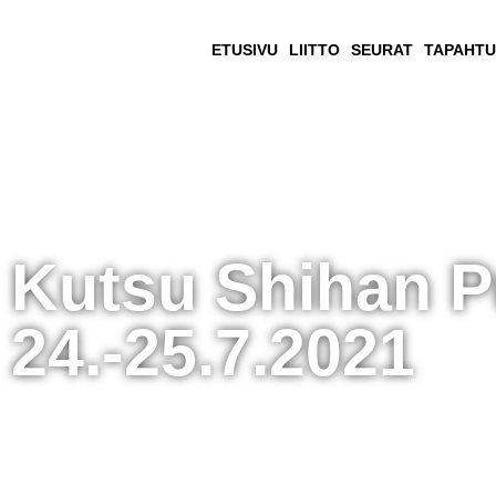
ETUSIVU
LIITTO
SEURAT
TAPAHT
Kutsu Shihan Pu
24.-25.7.2021