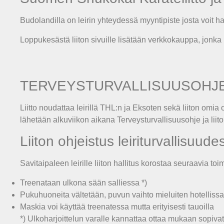
Budolandilla on leirin yhteydessä myyntipiste josta voit 
Loppukesästä liiton sivuille lisätään verkkokauppa, jonka 
TERVEYSTURVALLISUUSOHJE 
Liitto noudattaa leirillä THL:n ja Eksoten sekä liiton omia 
lähetään alkuviikon aikana Terveysturvallisuusohje ja liit
Liiton ohjeistus leiriturvallisuude
Savitaipaleen leirille liiton hallitus korostaa seuraavia toi
Treenataan ulkona sään salliessa *)
Pukuhuoneita vältetään, puvun vaihto mieluiten hotellissa
Maskia voi käyttää treenatessa mutta erityisesti tauoilla
*) Ulkoharjoittelun varalle kannattaa ottaa mukaan sopivat 