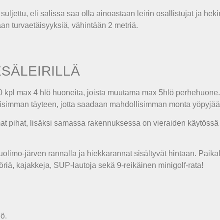
 suljettu, eli salissa saa olla ainoastaan leirin osallistujat ja hek
taan turvaetäisyyksiä, vähintään 2 metriä.
SÄLEIRILLÄ
20 kpl max 4 hlö huoneita, joista muutama max 5hlö perhehuone.
isimman täyteen, jotta saadaan mahdollisimman monta yöpyjää
omat pihat, lisäksi samassa rakennuksessa on vieraiden käytössä k
limo-järven rannalla ja hiekkarannat sisältyvät hintaan. Paikall
riä, kajakkeja, SUP-lautoja sekä 9-reikäinen minigolf-rata!
ö.