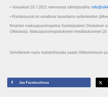
• Varaukset 18.7.2021 mennessä sähköpostilla:
info@olkk
• Rantasaunat on varattuna lauantaina vyökokeiden jälkeen
Ilmainen makuupussimajoitus Savitaipaleen Shukokain sal
Olkkolasta. Makuupussimajoitukseen ilmoittautumiset 1
Selvitämme myös mahdollisuutta saada Olkkolanhovin puole
Jaa Facebookissa