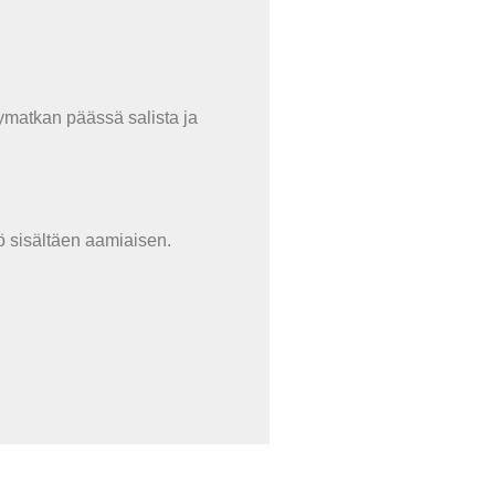
ymatkan päässä salista ja
ö sisältäen aamiaisen.