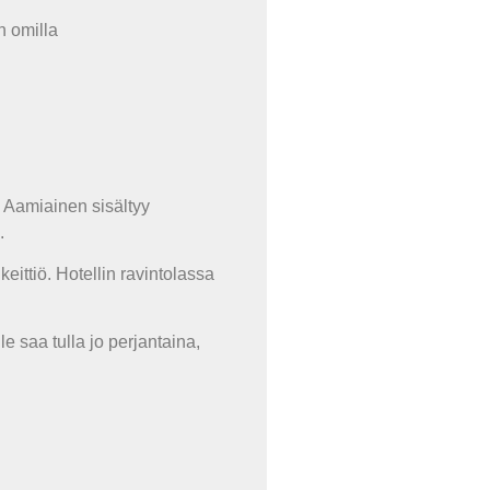
in omilla
 Aamiainen sisältyy
.
eittiö. Hotellin ravintolassa
e saa tulla jo perjantaina,