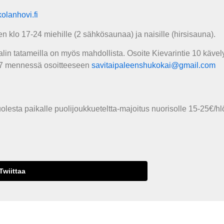
olanhovi.fi
 klo 17-24 miehille (2 sähkösaunaa) ja naisille (hirsisauna).
in tatameilla on myös mahdollista. Osoite Kievarintie 10 kävel
8.7 mennessä osoitteeseen
savitaipaleenshukokai@gmail.com
sta paikalle puolijoukkueteltta-majoitus nuorisolle 15-25€/hl
Twiittaa