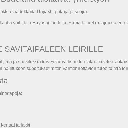
hankkia laadukkaita Hayashi pukuja ja suojia.
kautta voit tilata Hayashi tuotteita. Samalla tuet maajoukkueen 
SAVITAIPALEEN LEIRILLE
ohjeita ja suosituksia terveysturvallisuuden takaamiseksi. Jokaisel
on hallituksen suositukset miten valmennettavien tulee toimia lei
sta
mintatapoja:
kengät ja lakki.