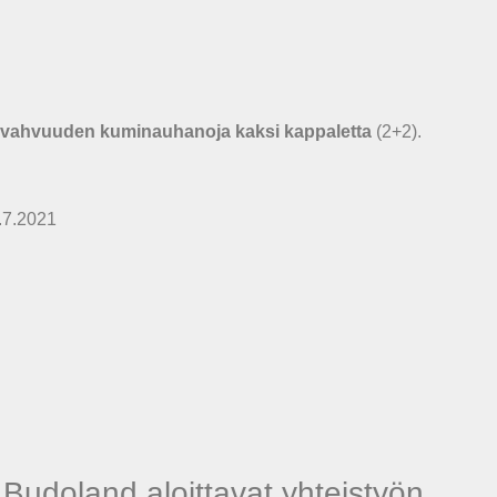
i vahvuuden kuminauhanoja kaksi kappaletta
(2+2).
4.7.2021
Budoland aloittavat yhteistyön