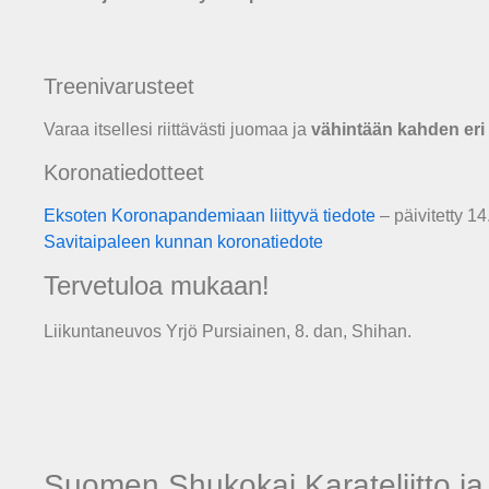
Treenivarusteet
Varaa itsellesi riittävästi juomaa ja
vähintään kahden er
Koronatiedotteet
Eksoten Koronapandemiaan liittyvä tiedote
– päivitetty 1
Savitaipaleen kunnan koronatiedote
Tervetuloa mukaan!
Liikuntaneuvos Yrjö Pursiainen, 8. dan, Shihan.
Suomen Shukokai Karateliitto ja 