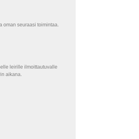
ja oman seuraasi toimintaa.
le leirille ilmoittautuvalle
rin aikana.