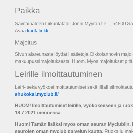
Paikka
Savitaipaleen Liikuntatalo, Jonni Myyrän tie 1, 54800 Sa
Avaa
karttalinkki
Majoitus
Sivun alareunasta löydät lisätietoja Olkkolanhovin majo
makuupussimajoituksesta. Huom. Myös majoitukset pitä
Leirille ilmoittautuminen
Leiri- sekä vyökoeilmoittautumiset sekä illlallisilmoittaut
shukokai.myclub.fi/
HUOM! lmoittautumiset leirille, vyökokeeseen ja ruok
18.7.2021 mennessä.
Huom! Tämän lisäksi myös oman seuran Myclubiin, lask
seurojen oman myclub palvelun kautta.
Ruokailu mak