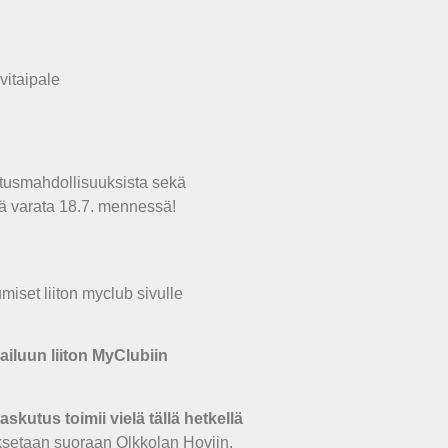
vitaipale
itusmahdollisuuksista sekä
ä varata 18.7. mennessä!
umiset liiton myclub sivulle
ailuun liiton MyClubiin
utus toimii vielä tällä hetkellä
setaan suoraan Olkkolan Hoviin.