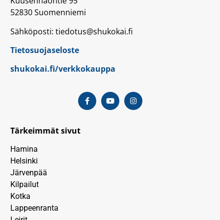
Kuusenhaontie 95
52830 Suomenniemi
Sähköposti: tiedotus@shukokai.fi
Tietosuojaseloste
shukokai.fi/verkkokauppa
Tärkeimmät sivut
Hamina
Helsinki
Järvenpää
Kilpailut
Kotka
Lappeenranta
Leirit