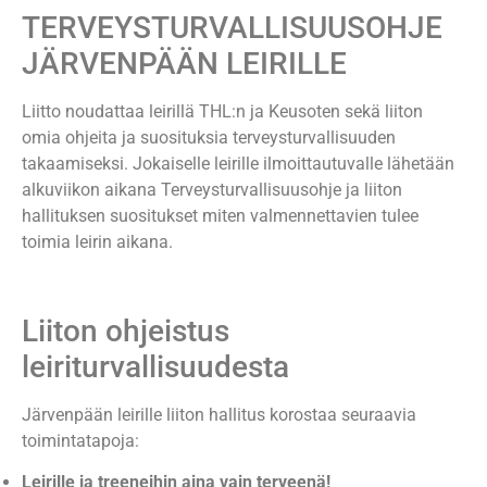
TERVEYSTURVALLISUUSOHJE
JÄRVENPÄÄN LEIRILLE
Liitto noudattaa leirillä THL:n ja Keusoten sekä liiton
omia ohjeita ja suosituksia terveysturvallisuuden
takaamiseksi. Jokaiselle leirille ilmoittautuvalle lähetään
alkuviikon aikana Terveysturvallisuusohje ja liiton
hallituksen suositukset miten valmennettavien tulee
toimia leirin aikana.
Liiton ohjeistus
leiriturvallisuudesta
Järvenpään leirille liiton hallitus korostaa seuraavia
toimintatapoja:
Leirille ja treeneihin aina vain terveenä!