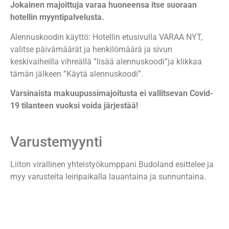
Jokainen majoittuja varaa huoneensa itse suoraan
hotellin myyntipalvelusta.
Alennuskoodin käyttö: Hotellin etusivulla VARAA NYT,
valitse päivämäärät ja henkilömäärä ja sivun
keskivaiheilla vihreällä ”lisää alennuskoodi”ja klikkaa
tämän jälkeen ”Käytä alennuskoodi”.
Varsinaista makuupussimajoitusta ei vallitsevan Covid-
19 tilanteen vuoksi voida järjestää!
Varustemyynti
Liiton virallinen yhteistyökumppani Budoland esittelee ja
myy varusteita leiripaikalla lauantaina ja sunnuntaina.