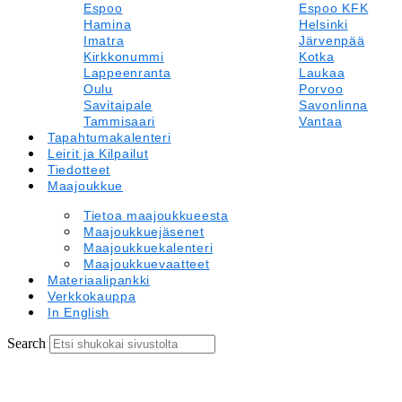
Espoo
Espoo KFK
Hamina
Helsinki
Imatra
Järvenpää
Kirkkonummi
Kotka
Lappeenranta
Laukaa
Oulu
Porvoo
Savitaipale
Savonlinna
Tammisaari
Vantaa
Tapahtumakalenteri
Leirit ja Kilpailut
Tiedotteet
Maajoukkue
Tietoa maajoukkueesta
Maajoukkuejäsenet
Maajoukkuekalenteri
Maajoukkuevaatteet
Materiaalipankki
Verkkokauppa
In English
Search