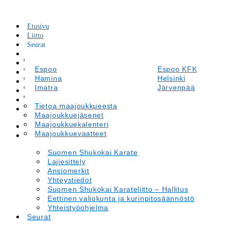
Etusivu
Liitto
Seurat
Tapahtumakalenteri
Suomen Shukokai Karate
Leirit ja Kilpailut
Lajiesittely
Espoo
Espoo KFK
Tiedotteet
Ansiomerkit
Hamina
Helsinki
Maajoukkue
Yhteystiedot
Imatra
Järvenpää
Materiaalipankki
Suomen Shukokai Karateliitto – Hallitus
Kirkkonummi
Kotka
Verkkokauppa
Eettinen valiokunta ja kurinpitosäännöstö
Lappeenranta
Tietoa maajoukkueesta
Laukaa
In English
Yhteistyöohjelma
Oulu
Maajoukkuejäsenet
Porvoo
Savitaipale
Maajoukkuekalenteri
Savonlinna
Etusivu
Tammisaari
Maajoukkuevaatteet
Vantaa
Liitto
Suomen Shukokai Karate
Lajiesittely
Ansiomerkit
Yhteystiedot
Suomen Shukokai Karateliitto – Hallitus
Eettinen valiokunta ja kurinpitosäännöstö
Yhteistyöohjelma
Seurat