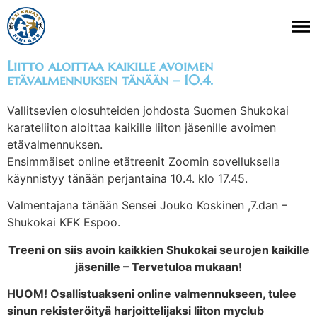
Liitto aloittaa kaikille avoimen
etävalmennuksen tänään – 10.4.
Vallitsevien olosuhteiden johdosta Suomen Shukokai
karateliiton aloittaa kaikille liiton jäsenille avoimen
etävalmennuksen.
Ensimmäiset online etätreenit Zoomin sovelluksella
käynnistyy tänään perjantaina 10.4. klo 17.45.
Valmentajana tänään Sensei Jouko Koskinen ,7.dan –
Shukokai KFK Espoo.
Treeni on siis avoin kaikkien Shukokai seurojen kaikille
jäsenille – Tervetuloa mukaan!
HUOM! Osallistuakseni online valmennukseen, tulee
sinun rekisteröityä harjoittelijaksi liiton myclub