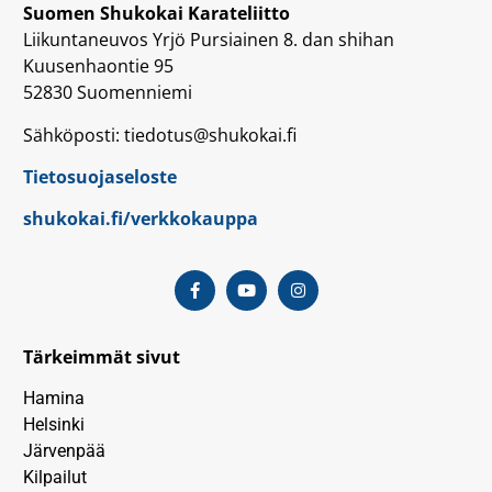
Suomen Shukokai Karateliitto
Liikuntaneuvos Yrjö Pursiainen 8. dan shihan
Kuusenhaontie 95
52830 Suomenniemi
Sähköposti: tiedotus@shukokai.fi
Tietosuojaseloste
shukokai.fi/verkkokauppa
Tärkeimmät sivut
Hamina
Helsinki
Järvenpää
Kilpailut