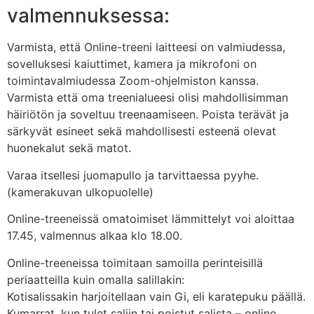
valmennuksessa:
Varmista, että Online-treeni laitteesi on valmiudessa,
sovelluksesi kaiuttimet, kamera ja mikrofoni on
toimintavalmiudessa Zoom-ohjelmiston kanssa.
Varmista että oma treenialueesi olisi mahdollisimman
häiriötön ja soveltuu treenaamiseen. Poista terävät ja
särkyvät esineet sekä mahdollisesti esteenä olevat
huonekalut sekä matot.
Varaa itsellesi juomapullo ja tarvittaessa pyyhe.
(kamerakuvan ulkopuolelle)
Online-treeneissä omatoimiset lämmittelyt voi aloittaa
17.45, valmennus alkaa klo 18.00.
Online-treeneissa toimitaan samoilla perinteisillä
periaatteilla kuin omalla salillakin:
Kotisalissakin harjoitellaan vain Gi, eli karatepuku päällä.
Kumarrat, kun tulet saliin tai poistut salista – online