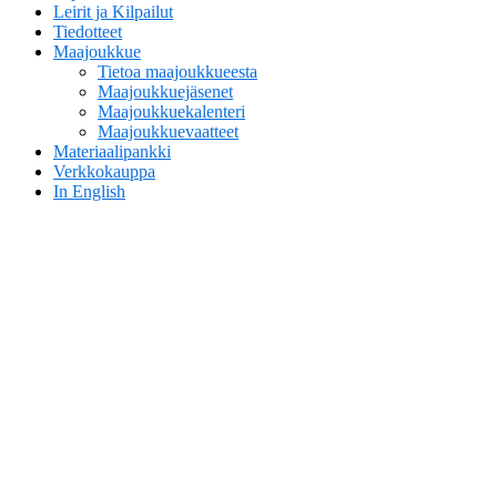
Leirit ja Kilpailut
Tiedotteet
Maajoukkue
Tietoa maajoukkueesta
Maajoukkuejäsenet
Maajoukkuekalenteri
Maajoukkuevaatteet
Materiaalipankki
Verkkokauppa
In English