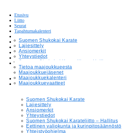
Etusivu
Liitto
Seurat
Tapahtumakalenteri
Leirit ja Kilpailut
Suomen Shukokai Karate
Tiedotteet
Lajiesittely
Maajoukkue
Ansiomerkit
Materiaalipankki
Yhteystiedot
Verkkokauppa
Suomen Shukokai Karateliitto – Hallitus
In English
Eettinen valiokunta ja kurinpitosäännöstö
Tietoa maajoukkueesta
Yhteistyöohjelma
Maajoukkuejäsenet
Maajoukkuekalenteri
Etusivu
Maajoukkuevaatteet
Liitto
Suomen Shukokai Karate
Lajiesittely
Ansiomerkit
Yhteystiedot
Suomen Shukokai Karateliitto – Hallitus
Eettinen valiokunta ja kurinpitosäännöstö
Yhteistyöohjelma