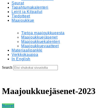
Seurat
Tapahtumakalenteri
Leirit ja Kilpailut
Tiedotteet
Maajoukkue
Tietoa maajoukkueesta
Maajoukkuejäsenet
Maajoukkuekalenteri
Maajoukkuevaatteet
Materiaalipankki
Verkkokauppa
In English
Search
Maajoukkuejäsenet-2023
Nuoret