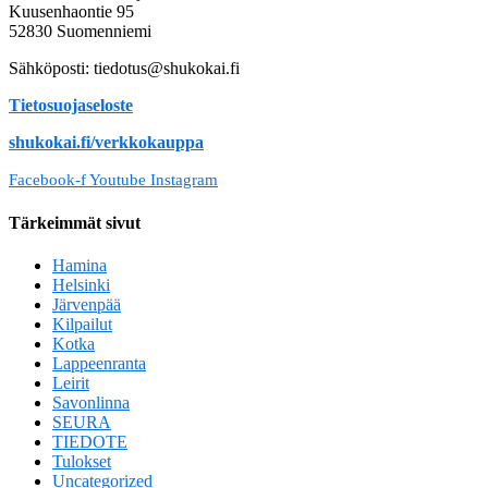
Kuusenhaontie 95
52830 Suomenniemi
Sähköposti: tiedotus@shukokai.fi
Tietosuojaseloste
shukokai.fi/verkkokauppa
Facebook-f
Youtube
Instagram
Tärkeimmät sivut
Hamina
Helsinki
Järvenpää
Kilpailut
Kotka
Lappeenranta
Leirit
Savonlinna
SEURA
TIEDOTE
Tulokset
Uncategorized