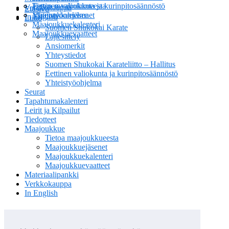
Eettinen valiokunta ja kurinpitosäännöstö
Tietoa maajoukkueesta
Verkkokauppa
Etusivu
Yhteistyöohjelma
Maajoukkuejäsenet
In English
Liitto
Maajoukkuekalenteri
Suomen Shukokai Karate
Maajoukkuevaatteet
Lajiesittely
Ansiomerkit
Yhteystiedot
Suomen Shukokai Karateliitto – Hallitus
Eettinen valiokunta ja kurinpitosäännöstö
Yhteistyöohjelma
Seurat
Tapahtumakalenteri
Leirit ja Kilpailut
Tiedotteet
Maajoukkue
Tietoa maajoukkueesta
Maajoukkuejäsenet
Maajoukkuekalenteri
Maajoukkuevaatteet
Materiaalipankki
Verkkokauppa
In English