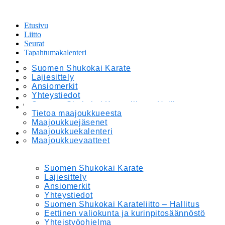
Etusivu
Liitto
Seurat
Tapahtumakalenteri
Leirit ja Kilpailut
Suomen Shukokai Karate
Tiedotteet
Lajiesittely
Maajoukkue
Ansiomerkit
Materiaalipankki
Yhteystiedot
Verkkokauppa
Suomen Shukokai Karateliitto – Hallitus
In English
Eettinen valiokunta ja kurinpitosäännöstö
Tietoa maajoukkueesta
Yhteistyöohjelma
Maajoukkuejäsenet
Maajoukkuekalenteri
Etusivu
Maajoukkuevaatteet
Liitto
Suomen Shukokai Karate
Lajiesittely
Ansiomerkit
Yhteystiedot
Suomen Shukokai Karateliitto – Hallitus
Eettinen valiokunta ja kurinpitosäännöstö
Yhteistyöohjelma