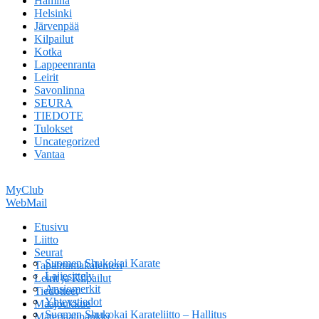
Hamina
Helsinki
Järvenpää
Kilpailut
Kotka
Lappeenranta
Leirit
Savonlinna
SEURA
TIEDOTE
Tulokset
Uncategorized
Vantaa
MyClub
WebMail
Etusivu
Liitto
Seurat
Suomen Shukokai Karate
Tapahtumakalenteri
Lajiesittely
Leirit ja Kilpailut
Ansiomerkit
Tiedotteet
Yhteystiedot
Maajoukkue
Suomen Shukokai Karateliitto – Hallitus
Materiaalipankki