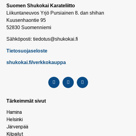
Suomen Shukokai Karateliitto
Liikuntaneuvos Yrjö Pursiainen 8. dan shihan
Kuusenhaontie 95
52830 Suomenniemi
Sähköposti: tiedotus@shukokai.fi
Tietosuojaseloste
shukokai.fi/verkkokauppa
Tärkeimmät sivut
Hamina
Helsinki
Järvenpää
Kilpailut