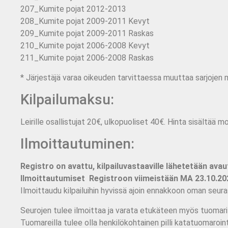
207_Kumite pojat 2012-2013
208_Kumite pojat 2009-2011 Kevyt
209_Kumite pojat 2009-2011 Raskas
210_Kumite pojat 2006-2008 Kevyt
211_Kumite pojat 2006-2008 Raskas
* Järjestäjä varaa oikeuden tarvittaessa muuttaa sarjojen mä
Kilpailumaksu:
Leirille osallistujat 20€, ulkopuoliset 40€. Hinta sisältää m
Ilmoittautuminen:
Registro on avattu,
kilpailuvastaaville
lähetetään
avau
Ilmoittautumiset Registroon viimeistään MA 23.10.20
Ilmoittaudu kilpailuihin hyvissä ajoin ennakkoon oman seura
Seurojen tulee ilmoittaa ja varata etukäteen myös tuomarit 
Tuomareilla tulee olla henkilökohtainen pilli katatuomaroint