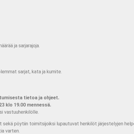
ärää ja sarjarajoja.
olemmat sarjat, kata ja kumite.
tumisesta tietoa ja ohjeet.
23 klo 19.00 mennessä.
si vastuuhenkilölle.
sekä pöytiin toimitsijoiksi lupautuvat henkilöt järjestelyjen hel
ia varten.