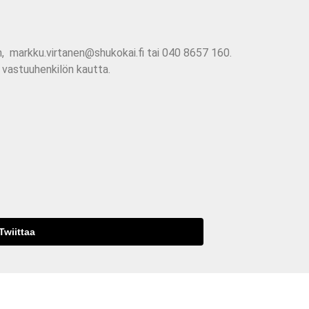
n, markku.virtanen@shukokai.fi tai 040 8657 160.
 vastuuhenkilön kautta.
Twiittaa