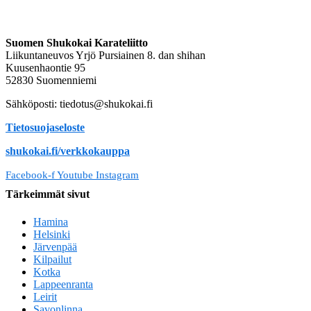
Suomen Shukokai Karateliitto
Liikuntaneuvos Yrjö Pursiainen 8. dan shihan
Kuusenhaontie 95
52830 Suomenniemi
Sähköposti: tiedotus@shukokai.fi
Tietosuojaseloste
shukokai.fi/verkkokauppa
Facebook-f
Youtube
Instagram
Tärkeimmät sivut
Hamina
Helsinki
Järvenpää
Kilpailut
Kotka
Lappeenranta
Leirit
Savonlinna