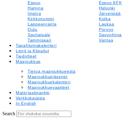
Espoo
Espoo KFK
Hamina
Helsinki
Imatra
Järvenpää
Kirkkonummi
Kotka
Lappeenranta
Laukaa
Oulu
Porvoo
Savitaipale
Savonlinna
Tammisaari
Vantaa
Tapahtumakalenteri
Leirit ja Kilpailut
Tiedotteet
Maajoukkue
Tietoa maajoukkueesta
Maajoukkuejäsenet
Maajoukkuekalenteri
Maajoukkuevaatteet
Materiaalipankki
Verkkokauppa
In English
Search