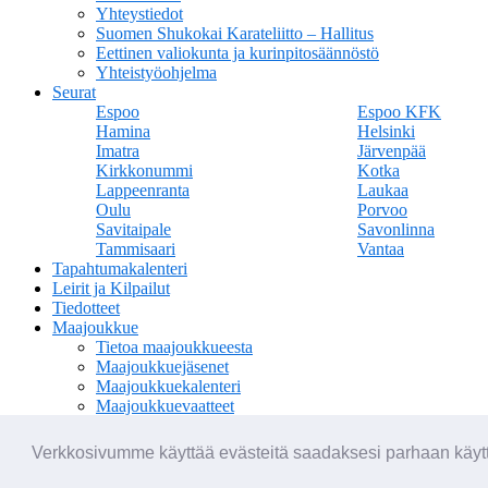
Yhteystiedot
Suomen Shukokai Karateliitto – Hallitus
Eettinen valiokunta ja kurinpitosäännöstö
Yhteistyöohjelma
Seurat
Espoo
Espoo KFK
Hamina
Helsinki
Imatra
Järvenpää
Kirkkonummi
Kotka
Lappeenranta
Laukaa
Oulu
Porvoo
Savitaipale
Savonlinna
Tammisaari
Vantaa
Tapahtumakalenteri
Leirit ja Kilpailut
Tiedotteet
Maajoukkue
Tietoa maajoukkueesta
Maajoukkuejäsenet
Maajoukkuekalenteri
Maajoukkuevaatteet
Materiaalipankki
Verkkokauppa
Verkkosivumme käyttää evästeitä saadaksesi parhaan käytt
In English