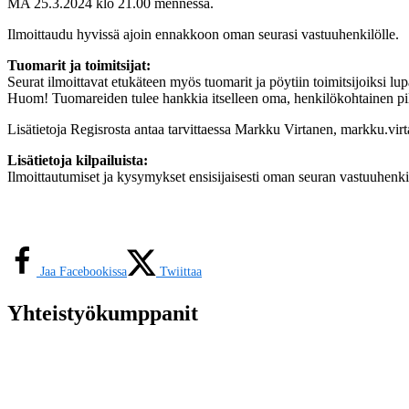
MA 25.3.2024 klo 21.00 mennessä.
Ilmoittaudu hyvissä ajoin ennakkoon oman seurasi vastuuhenkilölle.
Tuomarit ja toimitsijat:
Seurat ilmoittavat etukäteen myös tuomarit ja pöytiin toimitsijoiksi l
Huom! Tuomareiden tulee hankkia itselleen oma, henkilökohtainen pill
Lisätietoja Regisrosta antaa tarvittaessa Markku Virtanen, markku.vi
Lisätietoja kilpailuista:
Ilmoittautumiset ja kysymykset ensisijaisesti oman seuran vastuuhenki
Jaa Facebookissa
Twiittaa
Yhteistyökumppanit