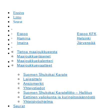
Etusivu
Liitto
Seurat
Tapahtumakalenteri
Suomen Shukokai Karate
Leirit ja Kilpailut
Lajiesittely
Espoo
Espoo KFK
Tiedotteet
Ansiomerkit
Hamina
Helsinki
Maajoukkue
Yhteystiedot
Imatra
Järvenpää
Materiaalipankki
Suomen Shukokai Karateliitto – Hallitus
Kirkkonummi
Kotka
Verkkokauppa
Eettinen valiokunta ja kurinpitosäännöstö
Lappeenranta
Tietoa maajoukkueesta
Laukaa
In English
Yhteistyöohjelma
Oulu
Maajoukkuejäsenet
Porvoo
Savitaipale
Maajoukkuekalenteri
Savonlinna
Etusivu
Tammisaari
Maajoukkuevaatteet
Vantaa
Liitto
Suomen Shukokai Karate
Lajiesittely
Ansiomerkit
Yhteystiedot
Suomen Shukokai Karateliitto – Hallitus
Eettinen valiokunta ja kurinpitosäännöstö
Yhteistyöohjelma
Seurat