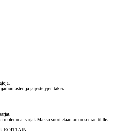
ajoja.
ujamuutosten ja järjestelyjen takia.
arjat.
ltäen molemmat sarjat. Maksu suoritetaan oman seuran tilille.
et SEUROITTAIN