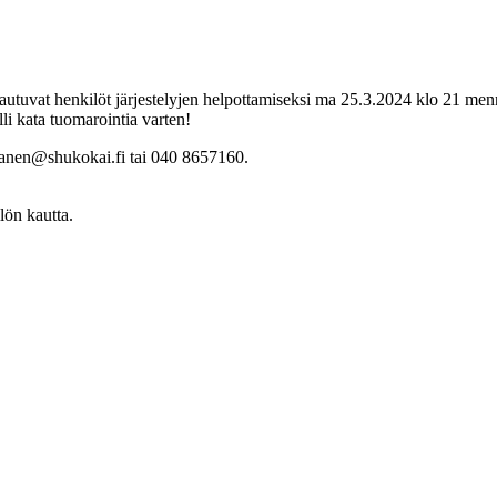
upautuvat henkilöt järjestelyjen helpottamiseksi ma 25.3.2024 klo 21 me
i kata tuomarointia varten!
rtanen@shukokai.fi tai 040 8657160.
lön kautta.