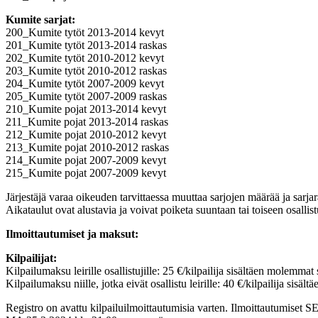
Kumite sarjat:
200_Kumite tytöt 2013-2014 kevyt
201_Kumite tytöt 2013-2014 raskas
202_Kumite tytöt 2010-2012 kevyt
203_Kumite tytöt 2010-2012 raskas
204_Kumite tytöt 2007-2009 kevyt
205_Kumite tytöt 2007-2009 raskas
210_Kumite pojat 2013-2014 kevyt
211_Kumite pojat 2013-2014 raskas
212_Kumite pojat 2010-2012 kevyt
213_Kumite pojat 2010-2012 raskas
214_Kumite pojat 2007-2009 kevyt
215_Kumite pojat 2007-2009 kevyt
Järjestäjä varaa oikeuden tarvittaessa muuttaa sarjojen määrää ja sarjar
Aikataulut ovat alustavia ja voivat poiketa suuntaan tai toiseen osallist
Ilmoittautumiset ja maksut:
Kilpailijat:
Kilpailumaksu leirille osallistujille: 25 €/kilpailija sisältäen molemmat s
Kilpailumaksu niille, jotka eivät osallistu leirille: 40 €/kilpailija sisä
Registro on avattu kilpailuilmoittautumisia varten. Ilmoittautumis