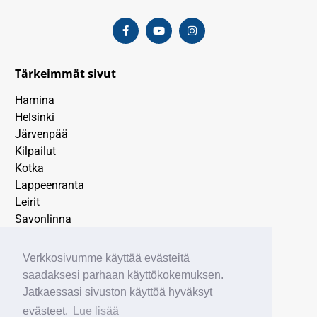
Tärkeimmät sivut
Hamina
Helsinki
Järvenpää
Kilpailut
Kotka
Lappeenranta
Leirit
Savonlinna
SEURA
TIEDOTE
Verkkosivumme käyttää evästeitä
Tulokset
saadaksesi parhaan käyttökokemuksen.
Uncategorized
Jatkaessasi sivuston käyttöä hyväksyt
Vantaa
evästeet.
Lue lisää