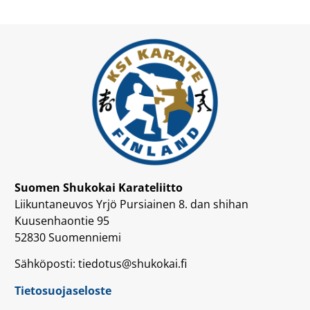
Suomen Shukokai Karateliitto
Liikuntaneuvos Yrjö Pursiainen 8. dan shihan
Kuusenhaontie 95
52830 Suomenniemi
Sähköposti: tiedotus@shukokai.fi
Tietosuojaseloste