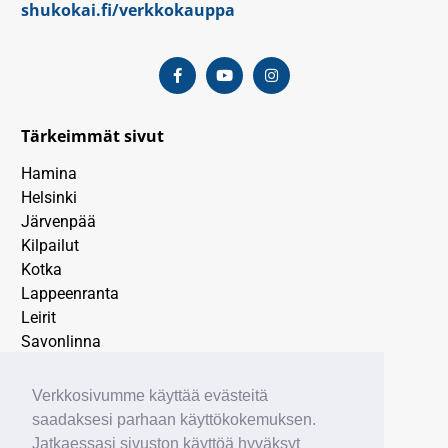
shukokai.fi/verkkokauppa
Tärkeimmät sivut
Hamina
Helsinki
Järvenpää
Kilpailut
Kotka
Lappeenranta
Leirit
Savonlinna
SEURA
TIEDOTE
Verkkosivumme käyttää evästeitä
Tulokset
saadaksesi parhaan käyttökokemuksen.
Uncategorized
Jatkaessasi sivuston käyttöä hyväksyt