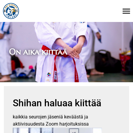
On aika kiittää
Shihan haluaa kiittää
kaikkia seurojen jäseniä keväästä ja
aktiivisuudesta Zoom harjoituksissa