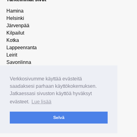
Hamina
Helsinki
Järvenpää
Kilpailut
Kotka
Lappeenranta
Leirit
Savonlinna
SEURA
TIEDOTE
Verkkosivumme käyttää evästeitä
Tulokset
saadaksesi parhaan käyttökokemuksen.
Uncategorized
Jatkaessasi sivuston käyttöä hyväksyt
Vantaa
evästeet.
Lue lisää
MyClub
Selvä
WebMail