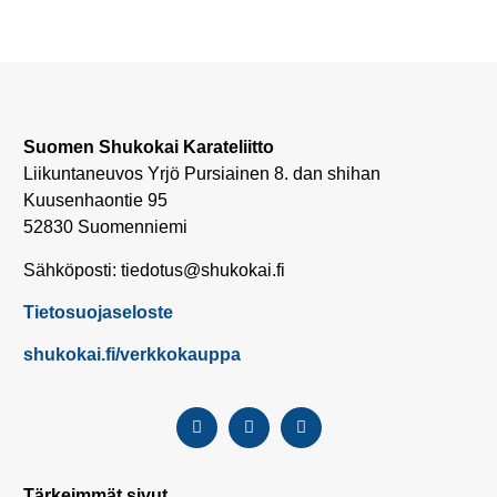
Suomen Shukokai Karateliitto
Liikuntaneuvos Yrjö Pursiainen 8. dan shihan
Kuusenhaontie 95
52830 Suomenniemi
Sähköposti: tiedotus@shukokai.fi
Tietosuojaseloste
shukokai.fi/verkkokauppa
Tärkeimmät sivut