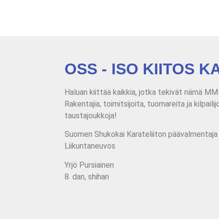
OSS - ISO KIITOS K
Haluan kiittää kaikkia, jotka tekivät nämä MM-k
Rakentajia, toimitsijoita, tuomareita ja kilpaili
taustajoukkoja!
Suomen Shukokai Karateliiton päävalmentaja
Liikuntaneuvos
Yrjö Pursiainen
8. dan, shihan