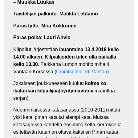
– Muukka Luukas
Taistelijan palkinto:
Matilda Lehtamo
Paras tyttö:
Mira Kokkonen
Paras poika:
Lauri Ahvio
Kilpailut järjestetään
lauantaina 13.4.2019 kello
14.00 alkaen.
Kilpailijoiden tulee olla paikalla
kello 13.30.
Paikkana Lumon monitoimihalli
Vantaan Korsossa (
Urpiaisentie 14, Vantaa
).
Jokaiseen joukkueeseen kuuluu
kolme ko.
ikäluokan kilpailijaa
(
syntymävuosi
määrittää
sarjan).
Nuorimmaisessa katasarjassa (2010-2011) riittää
yksi kata, pinan kata tai alempi kata. Muissa
katasarjoissa kahdella ensimmäisellä kierroksella
esitettävän katan on oltava kaksi eri Pinan kataa.