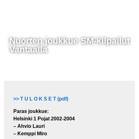
Nuorten joukkue SM-kilpailut
Vantaalla
>> T U L O K S E T (pdf)
Paras joukkue:
Helsinki 1 Pojat 2002-2004
– Ahvio Lauri
– Kemppi Miro