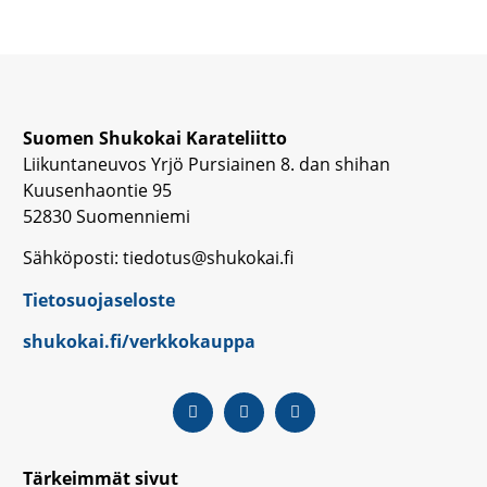
Suomen Shukokai Karateliitto
Liikuntaneuvos Yrjö Pursiainen 8. dan shihan
Kuusenhaontie 95
52830 Suomenniemi
Sähköposti: tiedotus@shukokai.fi
Tietosuojaseloste
shukokai.fi/verkkokauppa
Tärkeimmät sivut